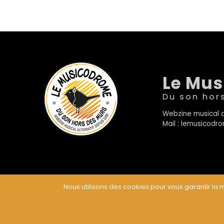
Le Mu
Du son hor
Webzine musical a
Mail : lemusicod
Nous utilisons des cookies pour vous garantir la m
© Le Musicodrome 2022 - Webdesign :
Cereal Concep