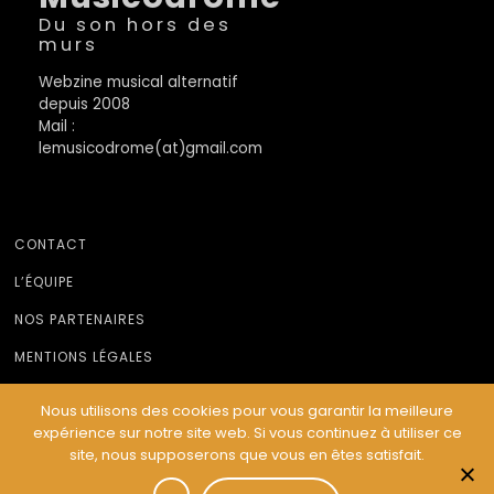
Du son hors des
murs
Webzine musical alternatif
depuis 2008
Mail :
lemusicodrome(at)gmail.com
CONTACT
L’ÉQUIPE
NOS PARTENAIRES
MENTIONS LÉGALES
Nous utilisons des cookies pour vous garantir la meilleure
expérience sur notre site web. Si vous continuez à utiliser ce
© Le Musicodrome 2022 - Webdesign :
Cereal Concept
site, nous supposerons que vous en êtes satisfait.