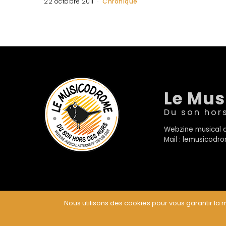
22 octobre 2011
Chronique
Le Mu
Du son hor
Webzine musical a
Mail : lemusicod
Nous utilisons des cookies pour vous garantir la m
© Le Musicodrome 2022 - Webdesign :
Cereal Concep