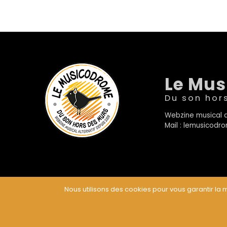
Le Mu
Du son hor
Webzine musical a
Mail : lemusicod
Nous utilisons des cookies pour vous garantir la m
© Le Musicodrome 2022 - Webdesign :
Cereal Concep