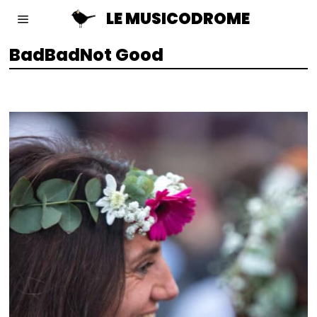
LE MUSICODROME
BadBadNot Good