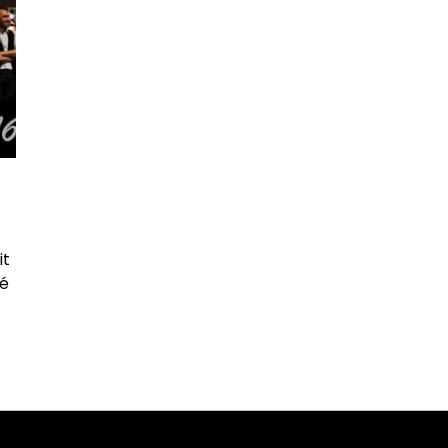
it
fé