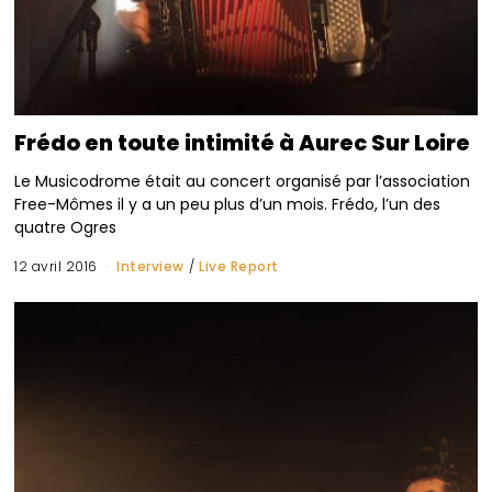
Frédo en toute intimité à Aurec Sur Loire
Le Musicodrome était au concert organisé par l’association
Free-Mômes il y a un peu plus d’un mois. Frédo, l’un des
quatre Ogres
12 avril 2016
Interview
/
Live Report