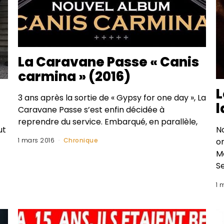
La Caravane Passe « Canis
carmina » (2016)
L
3 ans après la sortie de « Gypsy for one day », La
l
Caravane Passe s’est enfin décidée à
reprendre du service. Embarqué, en parallèle,
ut
N
o
1 mars 2016
Chronique
Mo
S
1 