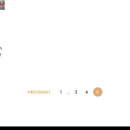
,
r
1
…
3
4
5
PRÉCÉDENT