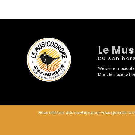
Le Mu
Du son hor
Webzine musical a
Mail : lemusicod
Nous utilisons des cookies pour vous garantir la m
© Le Musicodrome 2022 - Webdesign :
Cereal Concep