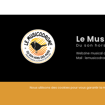
Le Mu
Du son hor
Webzine musical a
Mail : lemusicod
Nous utilisons des cookies pour vous garantir la m
© Le Musicodrome 2022 - Webdesign :
Cereal Concep