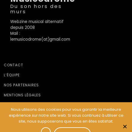
Du son hors des
murs
Webzine musical alternatif
depuis 2008
Mail :
lemusicodrome(at)gmail.com
CONTACT
L’ÉQUIPE
NOS PARTENAIRES
MENTIONS LÉGALES
Nous utilisons des cookies pour vous garantir la meilleure
expérience sur notre site web. Si vous continuez à utiliser ce
© Le Musicodrome 2022 - Webdesign :
Cereal Concept
site, nous supposerons que vous en êtes satisfait.