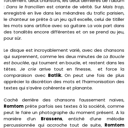
forcément deux chansons, les deux dernières de l’album
:
Dans le francilien
est criante de vérité. Sur
Mais trop
,
enregistré en live dans les méandres du trafic parisien,
le chanteur se prête à un jeu qu’il excelle, celui de titiller
les mots sans artifice avec sa guitare. La voix part dans
des tonalités encore différentes et on se prend au jeu,
pour sûr.
Le disque est incroyablement varié, avec des chansons
qui surprennent, comme les deux minutes de
La Boucle
est bouclée
, qui tournent en boucle, et restent dans les
têtes.
Je crie
arrive tout en finesse, et force la
comparaison avec
Batlik.
On peut une fois de plus
apprécier la discrétion des mots et l’harmonisation des
textes qui s’avère cohérente et planante.
Caché derrière des chansons faussement naïves,
Romtom
prête parfois ses textes à la société, comme
peut le faire un photographe du moment présent. A la
manière d’un
Brassens
, entiché d’une mélodie
percussionnée qui accroche tout de suite,
Romtom