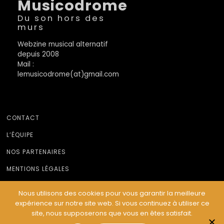
Musicodrome
Du son hors des
murs
Webzine musical alternatif
depuis 2008
Mail :
lemusicodrome(at)gmail.com
CONTACT
L’ÉQUIPE
NOS PARTENAIRES
MENTIONS LÉGALES
Nous utilisons des cookies pour vous garantir la meilleure
expérience sur notre site web. Si vous continuez à utiliser ce
© Le Musicodrome 2022 - Webdesign :
Cereal Concept
site, nous supposerons que vous en êtes satisfait.