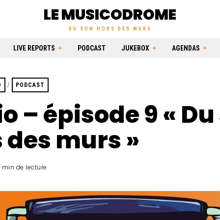
LE MUSICODROME
DU SON HORS DES MURS
LIVE REPORTS
PODCAST
JUKEBOX
AGENDAS
O
/
PODCAST
o – épisode 9 « Du
 des murs »
 min de lecture