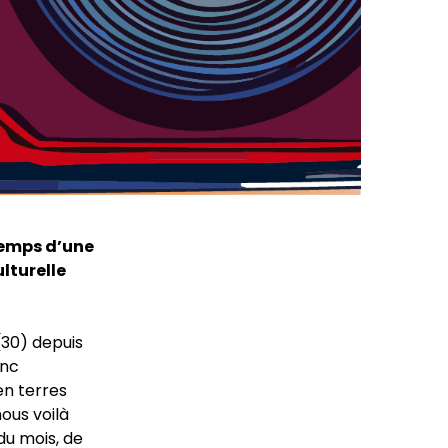
temps d’une
lturelle
(30) depuis
onc
en terres
ous voilà
du mois, de