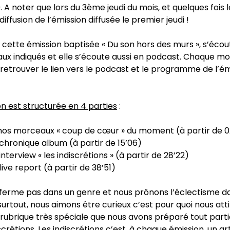
 A noter que lors du 3ème jeudi du mois, et quelques fois l
ediffusion de l’émission diffusée le premier jeudi !
 cette émission baptisée « Du son hors des murs », s’écout
aux indiqués et elle s’écoute aussi en podcast. Chaque mo
retrouver le lien vers le podcast et le programme de l’ém
n est structurée en 4 parties
:
nos morceaux « coup de cœur » du moment (à partir de 02
 chronique album (à partir de 15’06)
 interview « les indiscrétions » (à partir de 28’22)
 live report (à partir de 38’51)
enferme pas dans un genre et nous prônons l’éclectisme d
 surtout, nous aimons être curieux c’est pour quoi nous att
 rubrique très spéciale que nous avons préparé tout part
scrétions. Les indiscrétions c’est, à chaque émission, un arti