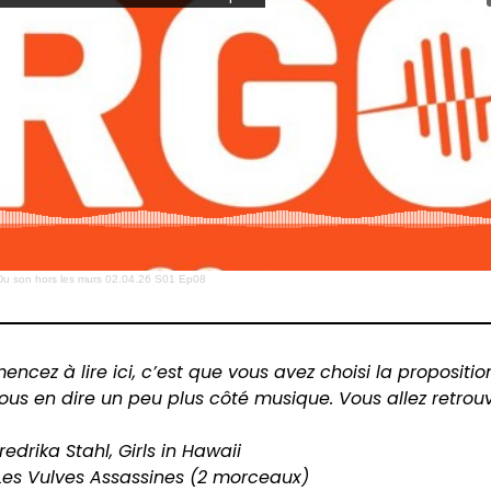
Du son hors les murs 02.04.26 S01 Ep08
ncez à lire ici, c’est que vous avez choisi la proposition
ous en dire un peu plus côté musique. Vous allez retrouv
 Fredrika Stahl, Girls in Hawaii
: Les Vulves Assassines (2 morceaux)