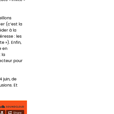
illons
er (c’est la
éder à la
éresse : les
e »). Enfin,
e en
 la
lecteur pour
 juin, de
usions. Et