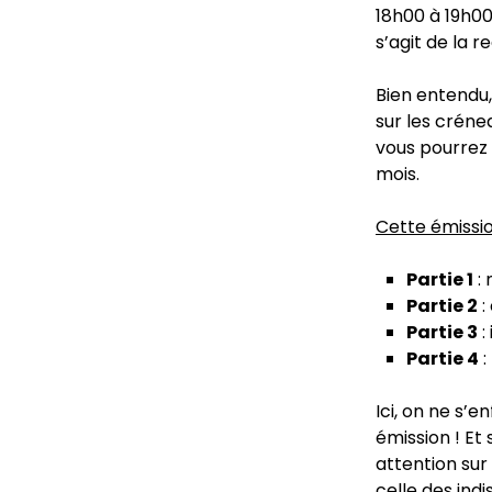
18h00 à 19h00.
s’agit de la r
Bien entendu,
sur les créne
vous pourrez 
mois.
Cette émissio
Partie 1
: 
Partie 2
:
Partie 3
:
Partie 4
:
Ici, on ne s’
émission ! Et
attention sur
celle des indi