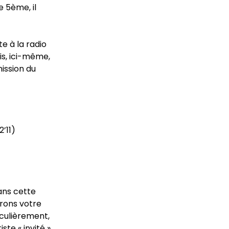
e 5ème, il
e à la radio
is, ici-même,
ission du
’11)
ans cette
irons votre
iculièrement,
ste « invité »