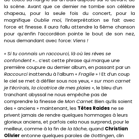
la scène. Avant que ce dernier ne tombe son célèbre
chapeau, pour la seule fois du concert, pour la
magnifique
Oublie moi,
l’interprétation se fait avec
force et finesse. Il aura fallu attendre la 6ème chanson
pour qu’enfin l’accordéon pointe le bout de son nez,
nous demandant avec force:
Viens !
« Si tu connais un raccourci, là où les rêves se
confondent »
… c’est cette phrase qui marque une
première coupure au dernier album, en passant par un
Raccourci
inattendu à l’album «
Fragile
» ! Et d’un coup
le ciel se met à défiler sous nos yeux,
« sur mon carnet
je t’écrirais, la cicatrice de mes plaies »
, le bleu d’un
tranchant abyssal ne nous empêche pas de
comprendre la finesse de
Mon Carnet
. Bien qu’ils soient
des « anciens » maintenant, les
Têtes Raides
ne se
privent jamais de rendre quelques hommages à leurs
glorieux anciens, et parfois cela nous surprend, pour le
meilleur, comme à la fin de
la tâche
, quand
Christian
Olivier
entonne quelques paroles de
Gottingen
, clin