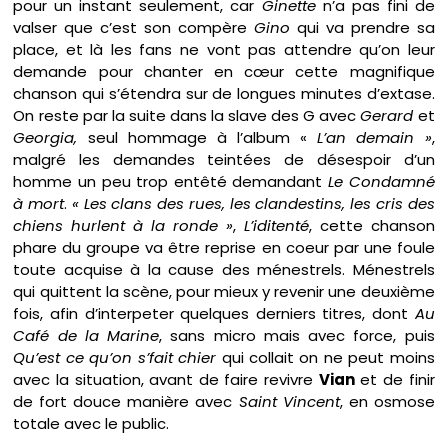
pour un instant seulement, car
Ginette
n’a pas fini de
valser que c’est son compère
Gino
qui va prendre sa
place, et là les fans ne vont pas attendre qu’on leur
demande pour chanter en cœur cette magnifique
chanson qui s’étendra sur de longues minutes d’extase.
On reste par la suite dans la slave des G avec
Gerard
et
Georgia,
seul hommage à l’album «
L’an demain »
,
malgré les demandes teintées de désespoir d’un
homme un peu trop entêté demandant
Le Condamné
à mort
.
« Les clans des rues, les clandestins, les cris des
chiens hurlent à la ronde »
,
L’iditenté
, cette chanson
phare du groupe va être reprise en coeur par une foule
toute acquise à la cause des ménestrels. Ménestrels
qui quittent la scène, pour mieux y revenir une deuxième
fois, afin d’interpeter quelques derniers titres, dont
Au
Café de la Marine
, sans micro mais avec force, puis
Qu’est ce qu’on s’fait chier
qui collait on ne peut moins
avec la situation, avant de faire revivre
Vian
et de finir
de fort douce manière avec
Saint Vincent
, en osmose
totale avec le public.