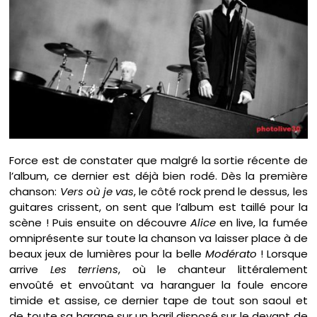
Force est de constater que malgré la sortie récente de
l’album, ce dernier est déjà bien rodé. Dès la première
chanson:
Vers où je vas
, le côté rock prend le dessus, les
guitares crissent, on sent que l’album est taillé pour la
scène ! Puis ensuite on découvre
Alice
en live, la fumée
omniprésente sur toute la chanson va laisser place à de
beaux jeux de lumières pour la belle
Modérato
! Lorsque
arrive
Les terriens
, où le chanteur littéralement
envoûté et envoûtant va haranguer la foule encore
timide et assise, ce dernier tape de tout son saoul et
de toute sa hargne sur un baril disposé sur le devant de