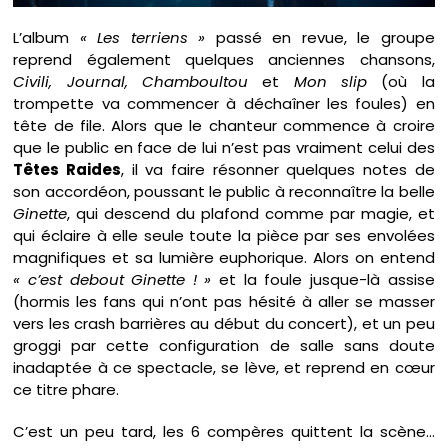
L’album
« Les terriens »
passé en revue, le groupe
reprend également quelques anciennes chansons,
Civili, Journal, Chamboultou
et
Mon slip
(où la
trompette va commencer à déchaîner les foules) en
tête de file. Alors que le chanteur commence à croire
que le public en face de lui n’est pas vraiment celui des
Têtes Raides
, il va faire résonner quelques notes de
son accordéon, poussant le public à reconnaître la belle
Ginette
, qui descend du plafond comme par magie, et
qui éclaire à elle seule toute la pièce par ses envolées
magnifiques et sa lumière euphorique. Alors on entend
« c’est debout Ginette ! »
et la foule jusque-là assise
(hormis les fans qui n’ont pas hésité à aller se masser
vers les crash barrières au début du concert), et un peu
groggi par cette configuration de salle sans doute
inadaptée à ce spectacle, se lève, et reprend en cœur
ce titre phare.
C’est un peu tard, les 6 compères quittent la scène…