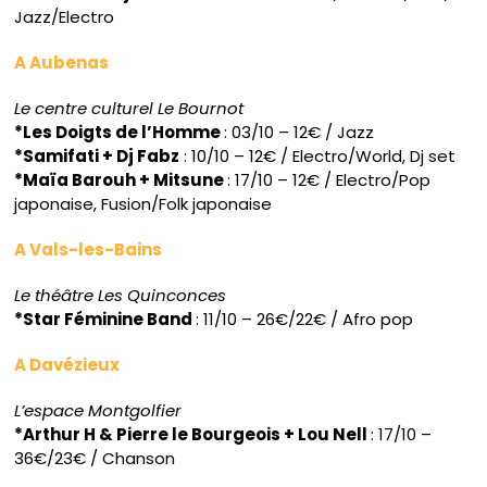
Jazz/Electro
A Aubenas
Le centre culturel Le Bournot
*Les Doigts de l’Homme
: 03/10 – 12€ / Jazz
*Samifati + Dj Fabz
: 10/10 – 12€ / Electro/World, Dj set
*Maïa Barouh + Mitsune
: 17/10 – 12€ / Electro/Pop
japonaise, Fusion/Folk japonaise
A Vals-les-Bains
Le théâtre Les Quinconces
*Star Féminine Band
: 11/10 – 26€/22€ / Afro pop
A Davézieux
L’espace Montgolfier
*Arthur H & Pierre le Bourgeois + Lou Nell
: 17/10 –
36€/23€ / Chanson