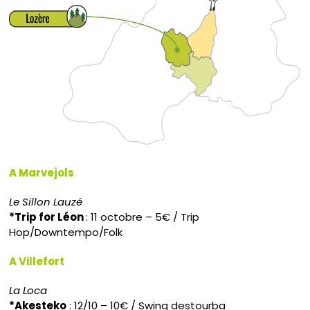
A Marvejols
Le Sillon Lauzé
*Trip for Léon
: 11 octobre – 5€ / Trip
Hop/Downtempo/Folk
A Villefort
La Loca
*Akesteko
: 12/10 – 10€ / Swing destourba