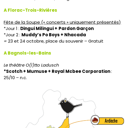
A Florac-Trois-Rivières
Fête de la Soupe (« concerts » uniquement présentés)
*Jour 1 :
Dingui Milingui +
Pardon Garçon
*Jour 2 :
Muddy’s Po Boys + Nhacada
=
23 et 24 octobre, place du souvenir – Gratuit
A Bagnols-les-Bains
L
e théâtre O(l)tto Ladusch
*Scotch + Mumuse + Royal Mcbee Corporation
:
25/10 – n.c.