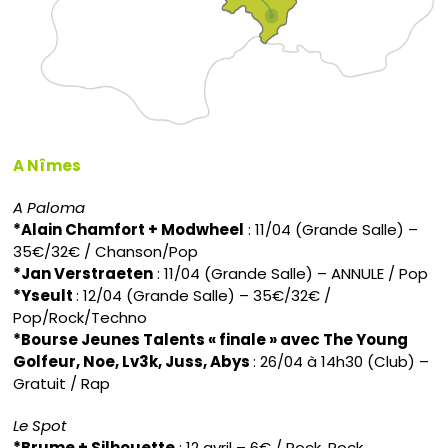
A Nîmes
A Paloma
*Alain Chamfort + Modwheel
: 11/04 (Grande Salle) –
35€/32€ / Chanson/Pop
*Jan Verstraeten
: 11/04 (Grande Salle) – ANNULE / Pop
*Yseult
: 12/04 (Grande Salle) – 35€/32€ /
Pop/Rock/Techno
*Bourse Jeunes Talents « finale » avec The Young
Golfeur, Noe, Lv3k, Juss, Abys
: 26/04 à 14h30 (Club) –
Gratuit / Rap
Le Spot
*Brume + Silhouette
: 12 avril – 6€ / Rock, Rock