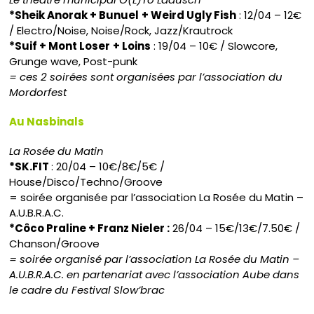
*Sheik Anorak + Bunuel
+ Weird Ugly Fish
: 12/04 – 12€
/ Electro/Noise, Noise/Rock, Jazz/Krautrock
*Suif + Mont Loser
+ Loins
: 19/04 – 10€ / Slowcore,
Grunge wave, Post-punk
= ces 2 soirées sont organisées par l’association du
Mordorfest
Au Nasbinals
La Rosée du Matin
*SK.FIT
: 20/04 – 10€/8€/5€ /
House/Disco/Techno/Groove
= soirée organisée par l’association La Rosée du Matin –
A.U.B.R.A.C.
*Côco Praline + Franz Nieler :
26/04 – 15€/13€/7.50€ /
Chanson/Groove
= soirée organisé par l’association La Rosée du Matin –
A.U.B.R.A.C. en partenariat avec l’association Aube dans
le cadre du Festival Slow’brac