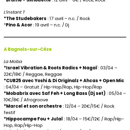
L’instant T
*The Studebakers
: 17 avril – n.c. / Rock
*
Pino & Acor
: 19 avril – n.c. / Dj
A Bagnols-sur-Cèze
La Moba
*Israel Vibration & Roots Radics + Nagaï
: 03/04 –
22€/18€ / Reggae, Reggae
*CUB25 avec Yoshi & Di Originalz + Ahcas + Open Mic
: 04/04 – Gratuit / Hip-Hop/Rap, Hip-Hop/Rap
*Mobabrix avec Saf Feh + Long Bass (Dj set)
: 05/04 –
10€/8€ / Afrogroove
*Marcel et son orchestre
: 12/04 – 20€/15€ / Rock
festif
*Hippocampe Fou + Julaï
: 18/04 – 15€/12€ / Rap/Hip-
Hop, Rap/Hip-Hop