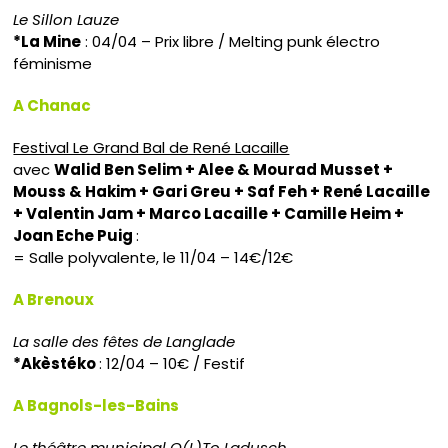
Le Sillon Lauze
*La Mine
: 04/04 – Prix libre / Melting punk électro
féminisme
A Chanac
Festival Le Grand Bal de René Lacaille
avec
Walid Ben Selim + Alee & Mourad Musset +
Mouss & Hakim + Gari Greu + Saf Feh + René Lacaille
+ Valentin Jam + Marco Lacaille + Camille Heim +
Joan Eche Puig
:
= Salle polyvalente, le 11/04 – 14€/12€
A Brenoux
La salle des fêtes de Langlade
*Akèstéko
: 12/04 – 10€ / Festif
A Bagnols-les-Bains
Le théâtre municipal O(L)To Ladusch