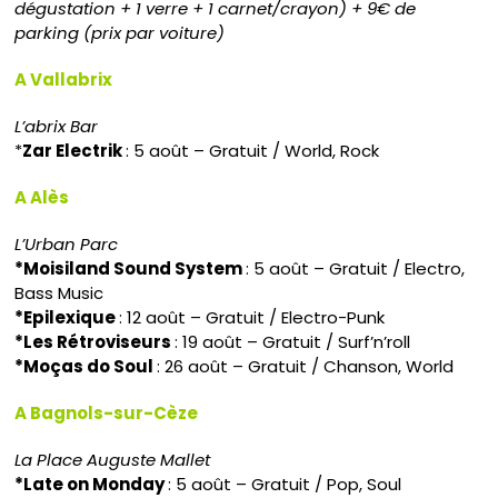
dégustation + 1 verre + 1 carnet/crayon) + 9€ de
parking (prix par voiture)
A Vallabrix
L’abrix Bar
*
Zar Electrik
: 5 août – Gratuit / World, Rock
A Alès
L’Urban Parc
*Moisiland Sound System
: 5 août – Gratuit / Electro,
Bass Music
*Epilexique
: 12 août – Gratuit / Electro-Punk
*Les Rétroviseurs
: 19 août – Gratuit / Surf’n’roll
*Moças do Soul
: 26 août – Gratuit / Chanson, World
A Bagnols-sur-Cèze
La Place Auguste Mallet
*Late on Monday
: 5 août – Gratuit / Pop, Soul