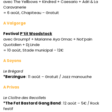
avec The Yellbows + Kindred + Caesario + Adri & La
Caravanerie
= 6 août, Chapiteau – Gratuit
A Valgorge
Festival
P’tit Woodstock
avec Groumpf + Marianne Aya Omac + Not’pain
Quotidien + Dj Linde
= 10 août, Stade municipal – 12€
A Soyons
Le Brégard
*Berzingue
: 11 août – Gratuit / Jazz manouche
A Privas
Le Cloître des Recollets
*The Fat Bastard Gang Band
: 12 août – 5€ / Rock
festif