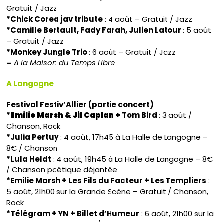
Gratuit / Jazz
*Chick Corea jav tribute
: 4 août – Gratuit / Jazz
*Camille Bertault, Fady Farah, Julien Latour
: 5 août
– Gratuit / Jazz
*Monkey Jungle Trio
: 6 août – Gratuit / Jazz
= A la Maison du Temps Libre
A Langogne
Festival
Festiv’Allier
(partie concert)
*
Emilie Marsh & Jil Caplan +
Tom Bird
: 3 août /
Chanson, Rock
*Julia Pertuy
: 4 août, 17h45 à La Halle de Langogne –
8€ / Chanson
*Lula Heldt
: 4 août, 19h45 à La Halle de Langogne – 8€
/ Chanson poétique déjantée
*Emilie Marsh + Les Fils du Facteur + Les Templiers
:
5 août, 21h00 sur la Grande Scène – Gratuit / Chanson,
Rock
*Télégram + YN + Billet d’Humeur
: 6 août, 21h00 sur la