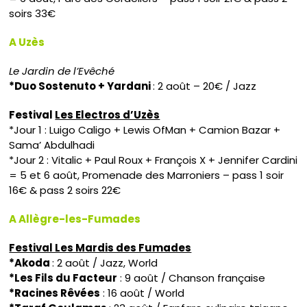
soirs 33€
A Uzès
Le Jardin de l’Evêché
*Duo Sostenuto + Yardani
: 2 août – 20€ / Jazz
Festival
Les Electros d’Uzès
*Jour 1 : Luigo Caligo + Lewis OfMan + Camion Bazar +
Sama’ Abdulhadi
*Jour 2 : Vitalic + Paul Roux + François X + Jennifer Cardini
= 5 et 6 août, Promenade des Marroniers – pass 1 soir
16€ & pass 2 soirs 22€
A Allègre-les-Fumades
Festival Les Mardis des Fumades
*Akoda
: 2 août / Jazz, World
*Les Fils du Facteur
: 9 août / Chanson française
*Racines Rêvées
: 16 août / World