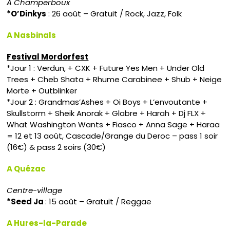
A Champerboux
*O’Dinkys
: 26 août – Gratuit / Rock, Jazz, Folk
A Nasbinals
Festival Mordorfest
*Jour 1 : Verdun, + CXK + Future Yes Men + Under Old
Trees + Cheb Shata + Rhume Carabinee + Shub + Neige
Morte + Outblinker
*Jour 2 : Grandmas’Ashes + Oi Boys + L’envoutante +
Skullstorm + Sheik Anorak + Glabre + Harah + Dj FLX +
What Washington Wants + Fiasco + Anna Sage + Haraa
= 12 et 13 août, Cascade/Grange du Deroc – pass 1 soir
(16€) & pass 2 soirs (30€)
A Quézac
Centre-village
*Seed Ja
: 15 août – Gratuit / Reggae
A Hures-la-Parade