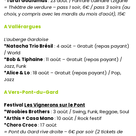
*Taraf Goulamas
: 23 août / Fanfare culinaire tzigane
= Théâtre de verdure – pass 1 soir, 6€ / pass 3 soirs (au
choix, y compris avec les mardis du mois d’août), 15€
A Vallérargues
L’auberge Gardoise
*Natacha Trio Brésil
: 4 août – Gratuit (repas payant)
/ World
*Bob & Tiphaine
: 11 août – Gratuit (repas payant) /
Jazz, Funk
*Alice & Lo
: 18 août – Gratuit (repas payant) / Pop,
Jazz
A Vers-Pont-du-Gard
Festival
Les Vignerons sur le Pont
*Woobies Brothers
: 3 août / Swing, Funk, Reggae, Soul
*Arthis + Casa Mano
: 10 août / Rock festif
*Choro Croco
: 17 août
= Pont du Gard rive droite – 6€ par soir (2 tickets de