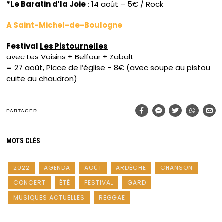
*Le Baratin d’la Joie
: 14 août – 5€ / Rock
A Saint-Michel-de-Boulogne
Festival
Les Pistournelles
avec Les Voisins + Belfour + Zabalt
= 27 août, Place de l’église – 8€ (avec soupe au pistou
cuite au chaudron)
PARTAGER
MOTS CLÉS
2022
AGENDA
AOÛT
ARDÈCHE
CHANSON
CONCERT
ÉTÉ
FESTIVAL
GARD
MUSIQUES ACTUELLES
REGGAE