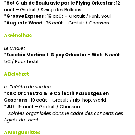
*Hot Club de Boukravie par le Flying Orkestar
: 12
août – Gratuit / Swing des Balkans
*Groove Express
: 19 août – Gratuit / Funk, Soul
*Auguste Wood
: 26 août – Gratuit / Chanson
A Génolhac
Le Chalet
*Eusebio Martinelli Gipsy Orkestar + Wat
: 5 août –
5€ / Rock festif
A Belvézet
Le Théâtre de verdure
*KKC Orchestra & le Collectif Passatges en
Coserans
: 10 août – Gratuit / Hip-hop, World
*Jur
: 19 août – Gratuit / Chanson
= soirées organisées dans le cadre des concerts des
Agités du Local
A Marguerittes