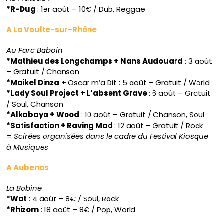
*R-Dug
: 1er août – 10€ / Dub, Reggae
A La Voulte-sur-Rhône
Au Parc Baboin
*Mathieu des Longchamps + Nans Audouard
: 3 août
– Gratuit / Chanson
*Maikel Dinza
+ Oscar m’a Dit : 5 août – Gratuit / World
*Lady Soul Project + L’absent Grave
: 6 août – Gratuit
/ Soul, Chanson
*Alkabaya + Wood
: 10 août – Gratuit / Chanson, Soul
*Satisfaction + Raving Mad
: 12 août – Gratuit / Rock
= Soirées organisées dans le cadre du Festival Kiosque
à Musiques
A Aubenas
La Bobine
*Wat
: 4 août – 8€ / Soul, Rock
*Rhizom
: 18 août – 8€ / Pop, World