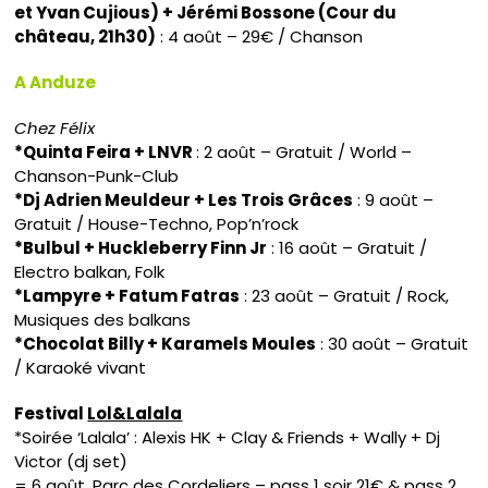
et Yvan Cujious) + Jérémi Bossone (Cour du
château, 21h30)
: 4 août – 29€ / Chanson
A Anduze
Chez Félix
*Quinta Feira + LNVR
: 2 août – Gratuit / World –
Chanson-Punk-Club
*Dj Adrien Meuldeur + Les Trois Grâces
: 9 août –
Gratuit / House-Techno, Pop’n’rock
*Bulbul + Huckleberry Finn Jr
: 16 août – Gratuit /
Electro balkan, Folk
*Lampyre + Fatum Fatras
: 23 août – Gratuit / Rock,
Musiques des balkans
*Chocolat Billy + Karamels Moules
: 30 août – Gratuit
/ Karaoké vivant
Festival
Lol&Lalala
*Soirée ‘Lalala’ : Alexis HK + Clay & Friends + Wally + Dj
Victor (dj set)
= 6 août, Parc des Cordeliers – pass 1 soir 21€ & pass 2