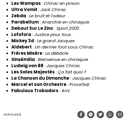
Les Wampas
:
Chirac en prison
Ultra Vomit
:
Jack Chirac
Zebda
:
Le bruit et l’odeur
Parabellum
:
Anarchie en chiraquie
Debout Sur Le Zinc
:
Sport 2000
Lofofora
:
Justice pour tous
Mickey 3d
:
Le grand Jacques
Aldebert
:
Un dernier foot sous Chirac
Frères Misère
:
La débâcle
Sinsémilia
:
Bienvenue en chiraquie
Ludwig von 88
:
Jacques Chirac
Les Sales Majestés
:
Ça fait quoi ?
La Chanson du Dimanche
:
Jacques Chirac
Marcel et son Orchestre
:
Proce’bal
Fabulous Trobadors
:
Ami
PARTAGER