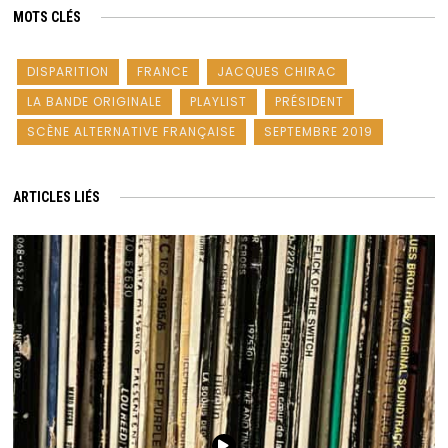
MOTS CLÉS
DISPARITION
FRANCE
JACQUES CHIRAC
LA BANDE ORIGINALE
PLAYLIST
PRÉSIDENT
SCÈNE ALTERNATIVE FRANÇAISE
SEPTEMBRE 2019
ARTICLES LIÉS