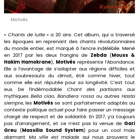
Motivés
« Chants de lutte »
a 20 ans. Cet album, qui a traversé
les époques en reprenant des chants révolutionnaires
du monde entier, est marqué à l’encre indélébile. Mené
en 2017 par les deux frangins de
Zebda
(
Mouss &
Hakim Hamokrane
),
Motivés
représente l’Abondance.
Elle a l’avantage de s’adapter aux régions difficiles et
aux soubresauts du climat, été comme hiver, tout
comme elle est réputée pour sa longévité. C’est tout
eux. De l’indémodable
Chant des partisans
aux
mythiques
Bella ciao, Bandiera rossa
ou autres
Hasta
siempre
, les
Motivés
se sont parfaitement adaptés au
contexte politique actuel pour faire passer un message
chargé de respect et de solidarité. En 2017, y’a toujours
pas d’arrangement, et ce n’est pas la venue de
Gari
Greu
(
Massilia Sound System
) pour un cool mais
alarmant
Ma ville est malade
qui nous prouvera le