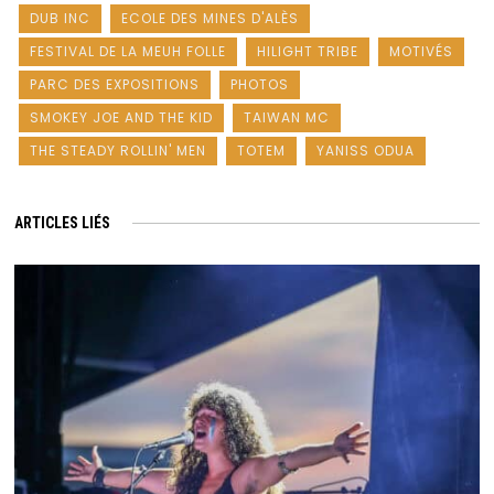
DUB INC
ECOLE DES MINES D'ALÈS
FESTIVAL DE LA MEUH FOLLE
HILIGHT TRIBE
MOTIVÉS
PARC DES EXPOSITIONS
PHOTOS
SMOKEY JOE AND THE KID
TAIWAN MC
THE STEADY ROLLIN' MEN
TOTEM
YANISS ODUA
ARTICLES LIÉS