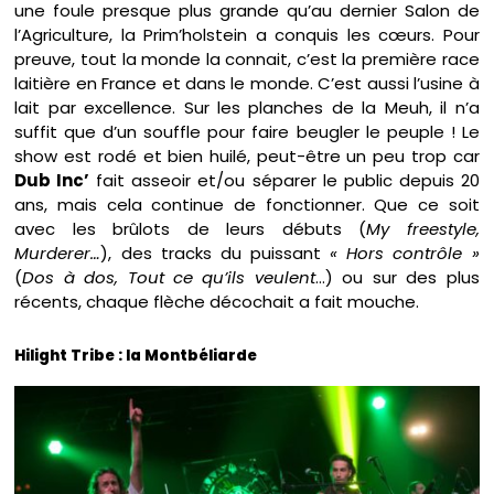
une foule presque plus grande qu’au dernier Salon de
l’Agriculture, la Prim’holstein a conquis les cœurs. Pour
preuve, tout la monde la connait, c’est la première race
laitière en France et dans le monde. C’est aussi l’usine à
lait par excellence. Sur les planches de la Meuh, il n’a
suffit que d’un souffle pour faire beugler le peuple ! Le
show est rodé et bien huilé, peut-être un peu trop car
Dub Inc’
fait asseoir et/ou séparer le public depuis 20
ans, mais cela continue de fonctionner. Que ce soit
avec les brûlots de leurs débuts (
My freestyle,
Murderer…
), des tracks du puissant
« Hors contrôle »
(
Dos à dos, Tout ce qu’ils veulent
…) ou sur des plus
récents, chaque flèche décochait a fait mouche.
Hilight Tribe : la Montbéliarde