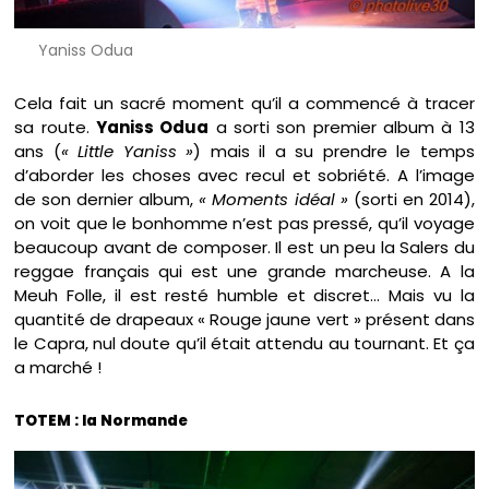
Yaniss Odua
Cela fait un sacré moment qu’il a commencé à tracer
sa route.
Yaniss Odua
a sorti son premier album à 13
ans (
« Little Yaniss »
) mais il a su prendre le temps
d’aborder les choses avec recul et sobriété. A l’image
de son dernier album,
« Moments idéal »
(sorti en 2014),
on voit que le bonhomme n’est pas pressé, qu’il voyage
beaucoup avant de composer. Il est un peu la Salers du
reggae français qui est une grande marcheuse. A la
Meuh Folle, il est resté humble et discret… Mais vu la
quantité de drapeaux « Rouge jaune vert » présent dans
le Capra, nul doute qu’il était attendu au tournant. Et ça
a marché !
TOTEM : la Normande