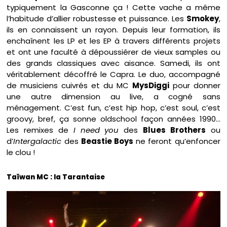
typiquement la Gasconne ça ! Cette vache a même
l’habitude d’allier robustesse et puissance. Les
Smokey
,
ils en connaissent un rayon. Depuis leur formation, ils
enchaînent les LP et les EP à travers différents projets
et ont une faculté à dépoussiérer de vieux samples ou
des grands classiques avec aisance. Samedi, ils ont
véritablement décoffré le Capra. Le duo, accompagné
de musiciens cuivrés et du MC
MysDiggi
pour donner
une autre dimension au live, a cogné sans
ménagement. C’est fun, c’est hip hop, c’est soul, c’est
groovy, bref, ça sonne oldschool façon années 1990…
Les remixes de
I need you
des
Blues Brothers
ou
d’
Intergalactic
des
Beastie Boys
ne feront qu’enfoncer
le clou !
Taïwan MC : la Tarantaise