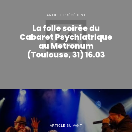
ARTICLE PRÉCÉDENT
La folle soirée du
Cabaret Psychiatrique
au Metronum
(Toulouse, 31) 16.03
ARTICLE SUIVANT