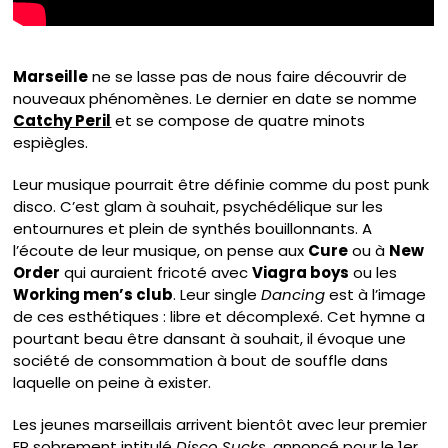
Marseille
ne se lasse pas de nous faire découvrir de
nouveaux phénomènes. Le dernier en date se nomme
Catchy Peril
et se compose de quatre minots
espiègles.
Leur musique pourrait être définie comme du post punk
disco. C’est glam à souhait, psychédélique sur les
entournures et plein de synthés bouillonnants. A
l’écoute de leur musique, on pense aux
Cure
ou à
New
Order
qui auraient fricoté avec
Viagra boys
ou les
Working men’s club
. Leur single
Dancing
est à l’image
de ces esthétiques : libre et décomplexé. Cet hymne a
pourtant beau être dansant à souhait, il évoque une
société de consommation à bout de souffle dans
laquelle on peine à exister.
Les jeunes marseillais arrivent bientôt avec leur premier
EP sobrement intitulé
Disco Sucks
, annoncé pour le 1er