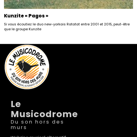
Kunzite « Pagos »
Si vous écoutiez le duo new-yorkais Ratatat entre 2001 et 2015, peut-être
que le groupe Kunzite
Le
Musicodrome
Du son hors des
murs