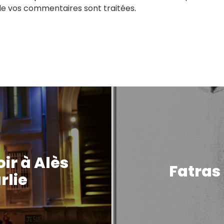
de vos commentaires sont traitées
.
ir à Alès
Fatras 
rlie