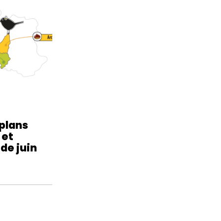
 plans
 et
 de juin