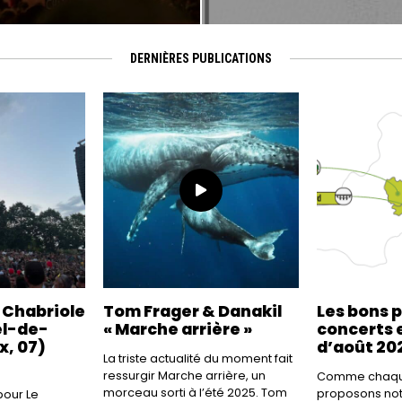
DERNIÈRES PUBLICATIONS
a Chabriole
Tom Frager & Danakil
Les bons 
el-de-
« Marche arrière »
concerts e
x, 07)
d’août 20
La triste actualité du moment fait
ressurgir Marche arrière, un
Comme chaque
morceau sorti à l’été 2025. Tom
proposons not
our Le