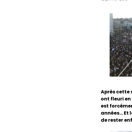
Après cette
ont fleuri en
est forcémen
années… Et l
de rester en