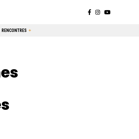
RENCONTRES
nes
ès