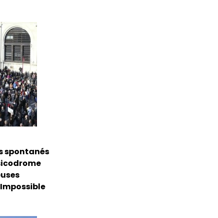
ts spontanés
Musicodrome
euses
. Impossible