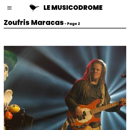
LE MUSICODROME
Zoufris Maracas
- Page 2