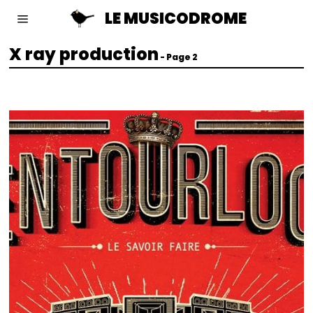
LE MUSICODROME
X ray production
- Page 2