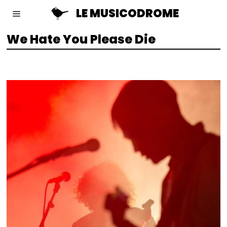
LE MUSICODROME
We Hate You Please Die