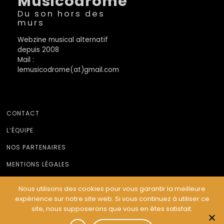
Musicodrome
Du son hors des
murs
Webzine musical alternatif
depuis 2008
Mail :
lemusicodrome(at)gmail.com
CONTACT
L’ÉQUIPE
NOS PARTENAIRES
MENTIONS LÉGALES
Nous utilisons des cookies pour vous garantir la meilleure
expérience sur notre site web. Si vous continuez à utiliser ce
© Le Musicodrome 2022 - Webdesign :
Cereal Concept
site, nous supposerons que vous en êtes satisfait.