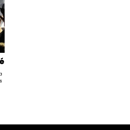
sé
a
s