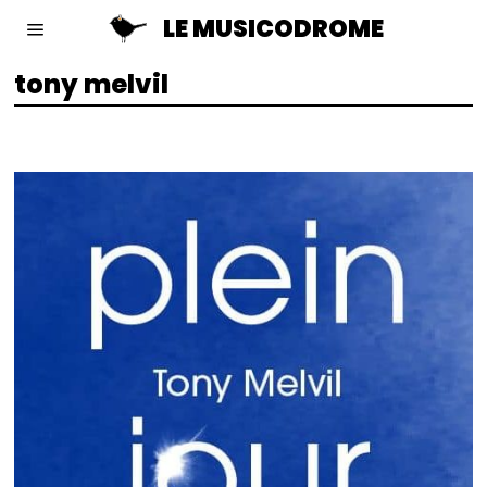
LE MUSICODROME
tony melvil