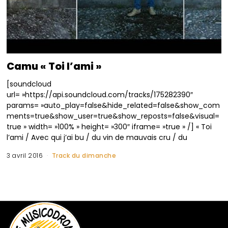
Camu « Toi l’ami »
[soundcloud
url= »https://api.soundcloud.com/tracks/175282390″
params= »auto_play=false&hide_related=false&show_com
ments=true&show_user=true&show_reposts=false&visual=
true » width= »100% » height= »300″ iframe= »true » /] « Toi
l’ami / Avec qui j’ai bu / du vin de mauvais cru / du
3 avril 2016
Track du dimanche