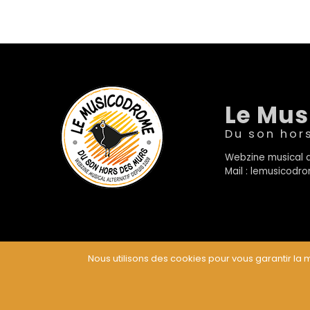
Le Mu
Du son hor
Webzine musical a
Mail : lemusicod
Nous utilisons des cookies pour vous garantir la m
© Le Musicodrome 2022 - Webdesign :
Cereal Concep