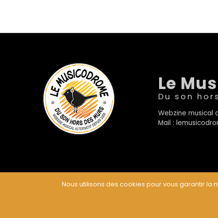
Le Mu
Du son hor
Webzine musical a
Mail : lemusicod
Nous utilisons des cookies pour vous garantir la m
© Le Musicodrome 2022 - Webdesign :
Cereal Concep