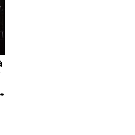
à
)
ée