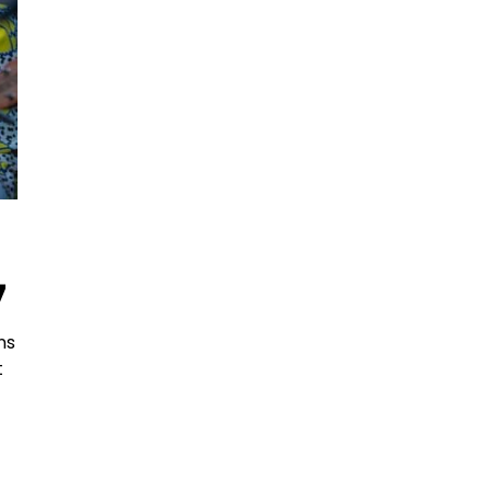
7
ns
t