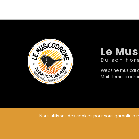
Le Mu
Du son hor
Webzine musical a
Mail : lemusicod
Nous utilisons des cookies pour vous garantir la m
© Le Musicodrome 2022 - Webdesign :
Cereal Concep