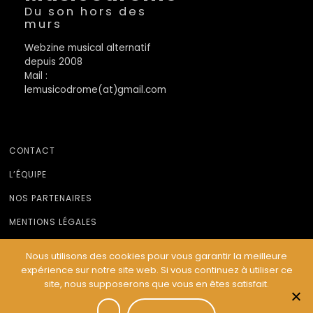
Du son hors des
murs
Webzine musical alternatif
depuis 2008
Mail :
lemusicodrome(at)gmail.com
CONTACT
L’ÉQUIPE
NOS PARTENAIRES
MENTIONS LÉGALES
Nous utilisons des cookies pour vous garantir la meilleure
expérience sur notre site web. Si vous continuez à utiliser ce
© Le Musicodrome 2022 - Webdesign :
Cereal Concept
site, nous supposerons que vous en êtes satisfait.