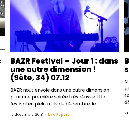
s
BAZR Festival – Jour 1 : dans
B
une autre dimension !
s
(Sète, 34) 07.12
N
ph
BAZR nous envoie dans une autre dimension
s
pour une première soirée très réussie ! Un
dé
festival en plein mois de décembre, le
21
16 décembre 2018
Live Report