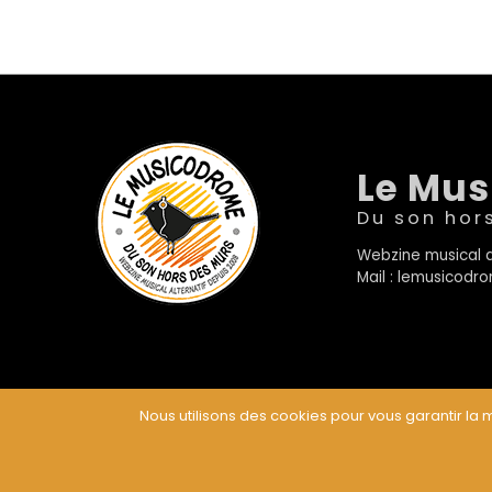
Le Mu
Du son hor
Webzine musical a
Mail : lemusicod
Nous utilisons des cookies pour vous garantir la m
© Le Musicodrome 2022 - Webdesign :
Cereal Concep