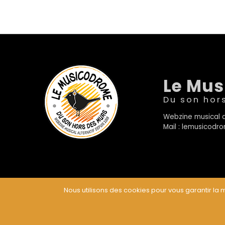
Le Mu
Du son hor
Webzine musical a
Mail : lemusicod
Nous utilisons des cookies pour vous garantir la m
© Le Musicodrome 2022 - Webdesign :
Cereal Concep