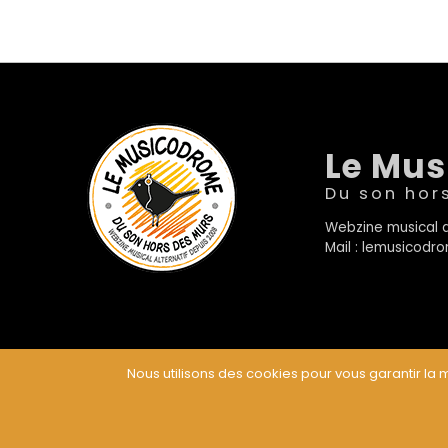
Le Mu
Du son hor
Webzine musical a
Mail : lemusicod
Nous utilisons des cookies pour vous garantir la m
© Le Musicodrome 2022 - Webdesign :
Cereal Concep