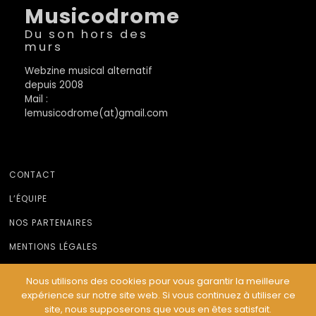
Musicodrome
Du son hors des
murs
Webzine musical alternatif
depuis 2008
Mail :
lemusicodrome(at)gmail.com
CONTACT
L’ÉQUIPE
NOS PARTENAIRES
MENTIONS LÉGALES
Nous utilisons des cookies pour vous garantir la meilleure
expérience sur notre site web. Si vous continuez à utiliser ce
© Le Musicodrome 2022 - Webdesign :
Cereal Concept
site, nous supposerons que vous en êtes satisfait.