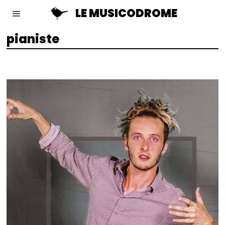
LE MUSICODROME
pianiste