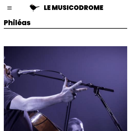
LE MUSICODROME
Philéas