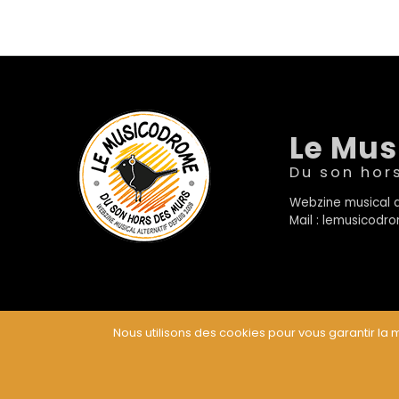
Le Mu
Du son hor
Webzine musical a
Mail : lemusicod
Nous utilisons des cookies pour vous garantir la m
© Le Musicodrome 2022 - Webdesign :
Cereal Concep