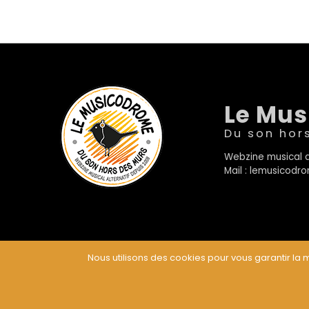
Le Mu
Du son hor
Webzine musical a
Mail : lemusicod
Nous utilisons des cookies pour vous garantir la m
© Le Musicodrome 2022 - Webdesign :
Cereal Concep