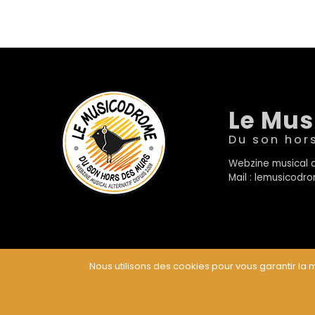
Le Mu
Du son hor
Webzine musical a
Mail : lemusicod
Nous utilisons des cookies pour vous garantir la m
© Le Musicodrome 2022 - Webdesign :
Cereal Concep