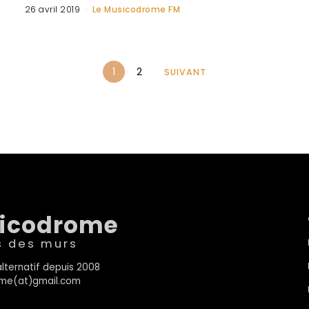
26 avril 2019
Le Musicodrome FM
1
2
SUIVANT
sicodrome
s des murs
lternatif depuis 2008
rome(at)gmail.com