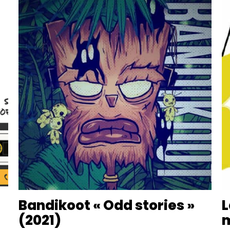
Bandikoot « Odd stories »
L
(2021)
m