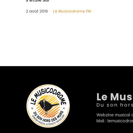
2 août 2019
Le Musicodrome FM
Le Mu
Du son hor
Webzine musical a
Mail : lemusicod