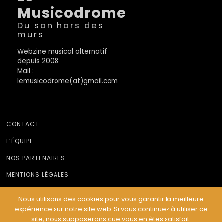
Musicodrome
Du son hors des
murs
Webzine musical alternatif
depuis 2008
Mail :
lemusicodrome(at)gmail.com
CONTACT
L’ÉQUIPE
NOS PARTENAIRES
MENTIONS LÉGALES
Nous utilisons des cookies pour vous garantir la meilleure
expérience sur notre site web. Si vous continuez à utiliser ce
© Le Musicodrome 2022 - Webdesign :
Cereal Concept
site, nous supposerons que vous en êtes satisfait.