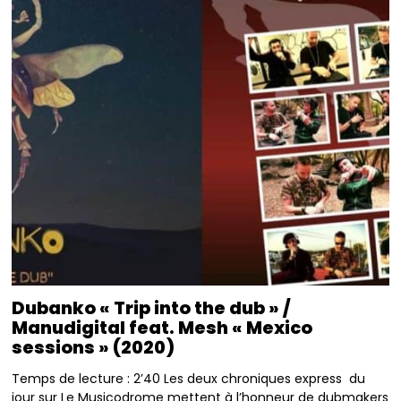
Dubanko « Trip into the dub » /
Manudigital feat. Mesh « Mexico
sessions » (2020)
Temps de lecture : 2’40 Les deux chroniques express du
jour sur Le Musicodrome mettent à l’honneur de dubmakers