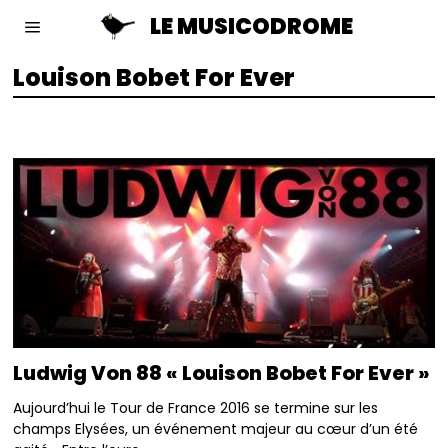
LE MUSICODROME
Louison Bobet For Ever
Ludwig Von 88 « Louison Bobet For Ever »
Aujourd’hui le Tour de France 2016 se termine sur les
champs Elysées, un événement majeur au cœur d’un été