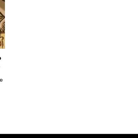
»
)
ce