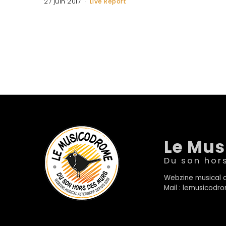
27 juin 2017
Live Report
Le Mu
Du son hor
Webzine musical a
Mail : lemusicod