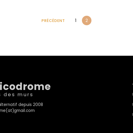
1
2
PRÉCÉDENT
sicodrome
s des murs
lternatif depuis 2008
rome(at)gmail.com