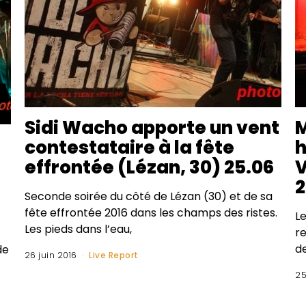
Sidi Wacho apporte un vent
M
contestataire à la fête
h
effrontée (Lézan, 30) 25.06
V
2
Seconde soirée du côté de Lézan (30) et de sa
fête effrontée 2016 dans les champs des ristes.
L
Les pieds dans l’eau,
re
de
de
26 juin 2016
Live Report
25